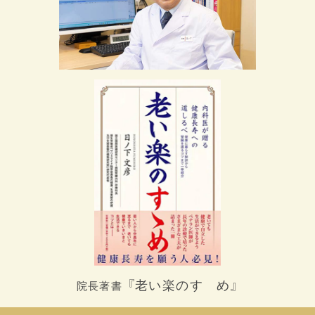
『老い楽のすゝめ』
院長著書