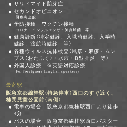
サリドマイド胎芽症
セカンドオピニオン
腎疾患全般
予防接種 ワクチン接種
コロナ・インフルエンザ・肺炎球菌 等
健康診断（特定健診、入職時健診、入学時
健診、渡航時健診 等）
各種ウィルス抗体検査（風疹・麻疹・ムン
プス（おたふく）・水痘・B型肝炎 等）
外国人診療 ※英語対応診療
For foreigners (English speakers)
最寄駅
阪急京都線桂駅（特急停車）西口のすぐ近く、
桂巽児童公園前（南側）
電車の場合：阪急京都線桂駅西口より徒歩
4分
バスの場合：阪急京都線桂駅西口バスター