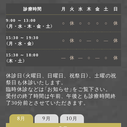
診療時間
月
火
水
木
金
土
日
9:00 ～ 13:00
○
休
○
○
○
○
休
（月・水・木・金・土）
15:30 ～ 19:30
○
休
○
―
○
―
休
（月・水・金）
15:30 ～ 18:00
―
休
―
○
―
○
休
（木・土）
休診日（火曜日、日曜日、祝祭日）、土曜の祝
祭日も休診いたします。
臨時休診などは「お知らせ」をご覧下さい。
受付の終了時間は午前、午後とも診療時間終
了30分前とさせていただきます。
8月
9月
10月