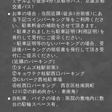
ミナルより徒歩4分（京都市バス、京阪京都
交通バス）
お車の場合：当院近隣（徒歩1分前後）にあ
る下記コインパーキング等をご利用くださ
い。駐車料金の補助をさせて頂きます。
・駐車されましたら駐車証明（利用証明）を
発行して受付にご提示ください。
・駐車証明等のないパーキングの場合、受
診後パーキングの領収書を発行して頂き受
付にご提示ください。
[近隣のパーキング]
①
タイムズ桂駅前第3
②
キョウテク桂駅西口パーキング
③
GSパーク西桂駐車場
④桂西口パーキング 西京区桂南巽町
123（②の斜め向かい：東南角）
自転車、バイクの場合：医院の敷地内に数
台の駐輪スペース有。