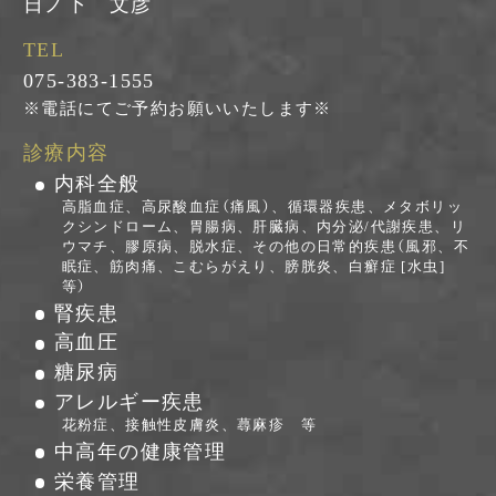
日ノ下 文彦
TEL
075-383-1555
※電話にてご予約お願いいたします※
診療内容
内科全般
高脂血症、高尿酸血症（痛風）、循環器疾患、メタボリッ
クシンドローム、胃腸病、肝臓病、内分泌/代謝疾患、リ
ウマチ、膠原病、脱水症、その他の日常的疾患（風邪、不
眠症、筋肉痛、こむらがえり、膀胱炎、白癬症 [水虫]
等）
腎疾患
高血圧
糖尿病
アレルギー疾患
花粉症、接触性皮膚炎、蕁麻疹 等
中高年の健康管理
栄養管理